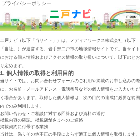
プライバシーポリシー
t
o
menu
g
g
l
e
n
二戸ナビ（以下「当サイト」）は、メディアワークス株式会社（以下
a
v
「当社」）が運営する、岩手県二戸市の地域情報サイトです。当サイト
i
g
における個人情報およびアクセス情報の取り扱いについて、以下のとお
a
t
り定めます。
i
1. 個人情報の取得と利用目的
o
n
当サイトでは、お問い合わせフォームのご利用や掲載のお申し込みの際
に、お名前・メールアドレス・電話番号などの個人情報をご入力いただ
く場合があります。取得した個人情報は、次の目的の達成に必要な範囲
内でのみ利用します。
お問い合わせ・ご相談に対する回答および資料の送付
掲載内容の確認、掲載店舗さまへのご連絡
掲載契約に付帯する業務
当社は、偽りその他不正の手段によらず適正に個人情報を取得します。