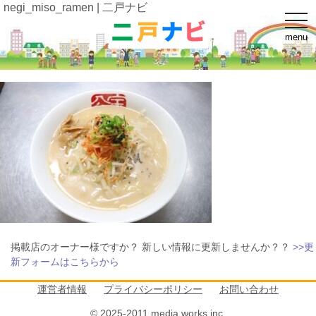
negi_miso_ramen | 二戸ナビ
t
o
menu
g
g
l
e
n
a
v
i
g
a
t
i
o
n
掲載店のオーナー様ですか？ 新しい情報に更新しませんか？？
>>更
新フォームはこちらから
運営者情報
プライバシーポリシー
お問い合わせ
© 2025-2011 media works inc.