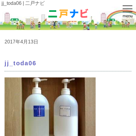
jj_toda06 | 二戸ナビ
t
o
menu
g
g
l
e
n
a
2017年4月13日
v
i
g
a
jj_toda06
t
i
o
n