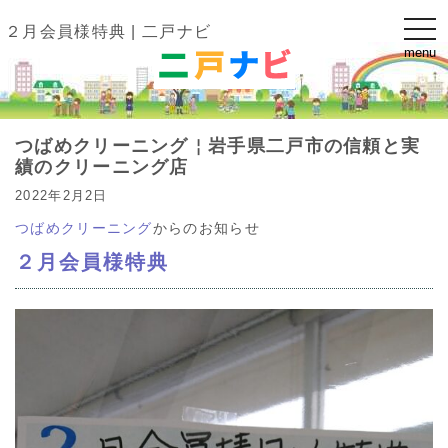
t
２月会員様特典 | 二戸ナビ
o
menu
g
g
l
e
n
a
つばめクリーニング￤岩手県二戸市の信頼と実
v
i
績のクリーニング店
g
a
2022年2月2日
t
i
つばめクリーニング
からのお知らせ
o
n
２月会員様特典