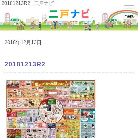
20181213R2 | 二戸ナビ
t
o
menu
g
g
l
e
n
a
2018年12月13日
v
i
g
a
20181213R2
t
i
o
n