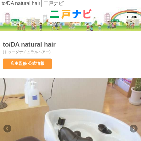
to/DA natural hair│二戸ナビ
t
o
menu
g
g
l
e
n
a
to/DA natural hair
v
i
(トゥーダナチュラルヘアー)
g
a
店主監修 公式情報
t
i
o
n