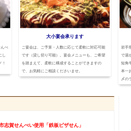
大小宴会承ります
せんべ
ご宴会は、ご予算・人数に応じて柔軟に対応可能
岩手
にし
です（貸し切り可能）。宴会メニューも、ご希望
で湯
ノ！
を踏まえて、柔軟に構成することができますの
短角
で、お気軽にご相談くださいませ。
本一
〆の
戸市志賀せんべい使用「鉄板ピザせん」