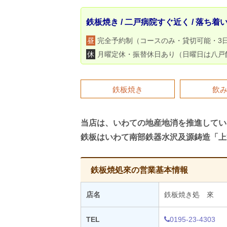
鉄板焼き / 二戸病院すぐ近く / 落ち着
昼
完全予約制（コースのみ・貸切可能・3
休
月曜定休・振替休日あり（日曜日は八戸
鉄板焼き
飲
当店は、いわての地産地消を推進してい
鉄板はいわて南部鉄器水沢及源鋳造「上
鉄板焼処來の営業基本情報
店名
鉄板焼き処 來
TEL
0195-23-4303