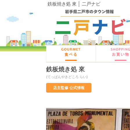
鉄板焼き処 來 │ 二戸ナビ
鉄板焼き処 來
(てっぱんやきどころ らい)
店主監修 公式情報