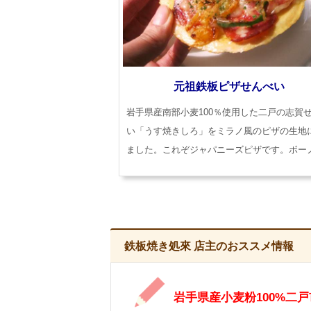
元祖鉄板ピザせんべい
岩手県産南部小麦100％使用した二戸の志賀
い「うす焼きしろ」をミラノ風のピザの生地
ました。これぞジャパニーズピザです。ボー
鉄板焼き処來 店主のおススメ情報
岩手県産小麦粉100%二