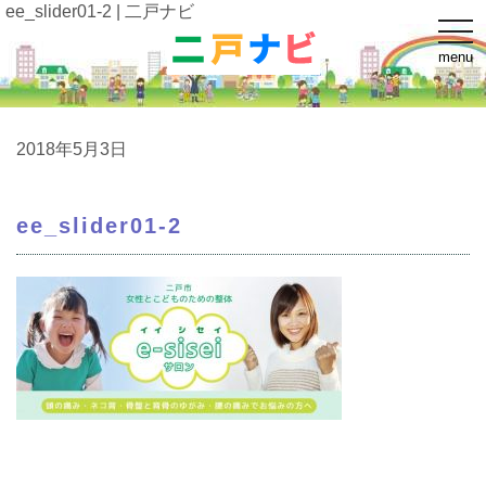
ee_slider01-2 | 二戸ナビ
t
o
menu
g
g
l
e
n
a
2018年5月3日
v
i
g
a
ee_slider01-2
t
i
o
n