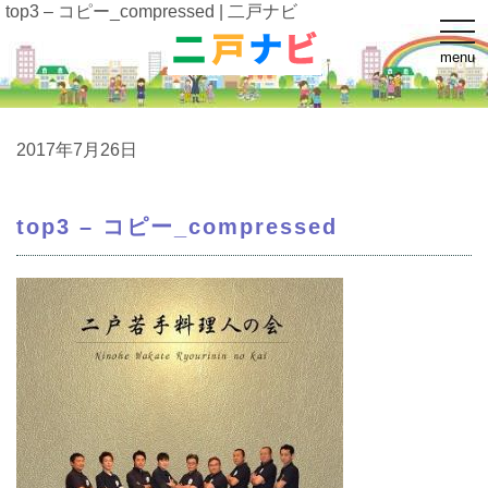
top3 – コピー_compressed | 二戸ナビ
t
o
menu
g
g
l
e
n
a
2017年7月26日
v
i
g
a
top3 – コピー_compressed
t
i
o
n