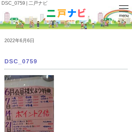
DSC_0759 | 二戸ナビ
t
o
menu
g
g
l
e
n
a
2022年6月6日
v
i
g
a
DSC_0759
t
i
o
n