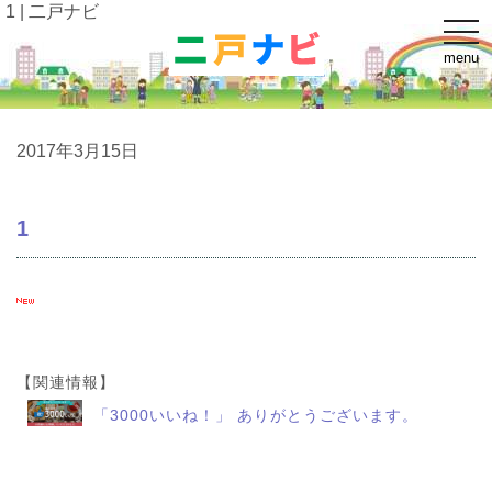
1 | 二戸ナビ
t
o
menu
g
g
l
e
n
a
2017年3月15日
v
i
g
a
1
t
i
o
n
【関連情報】
「3000いいね！」 ありがとうございます。