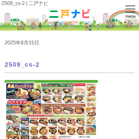
2509_cs-2 | 二戸ナビ
t
o
menu
g
g
l
e
n
a
2025年8月31日
v
i
g
a
2509_cs-2
t
i
o
n