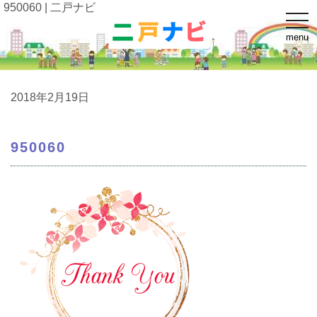
950060 | 二戸ナビ
t
o
menu
g
g
l
e
n
a
2018年2月19日
v
i
g
a
950060
t
i
o
n