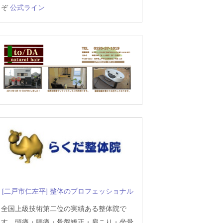
ぞ
公式ライン
[二戸市仁左平] 整体のプロフェッショナル
全国上級技術第二位の実績ある整体院で
す。頭痛・腰痛・骨盤矯正・肩こり・坐骨