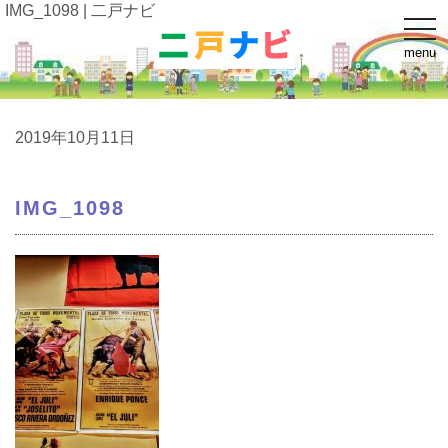
IMG_1098 | 二戸ナビ
t
o
menu
g
g
l
e
n
a
2019年10月11日
v
i
g
a
IMG_1098
t
i
o
n