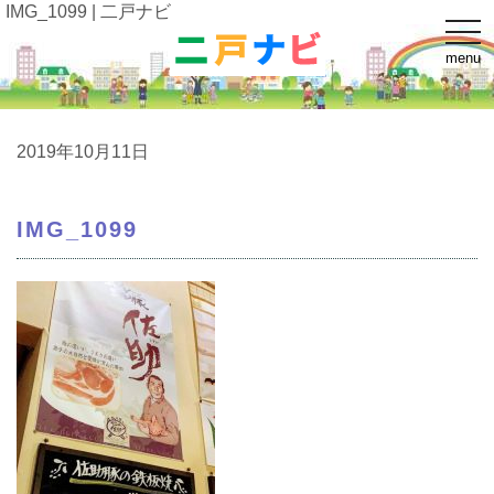
IMG_1099 | 二戸ナビ
t
o
menu
g
g
l
e
n
a
2019年10月11日
v
i
g
a
IMG_1099
t
i
o
n