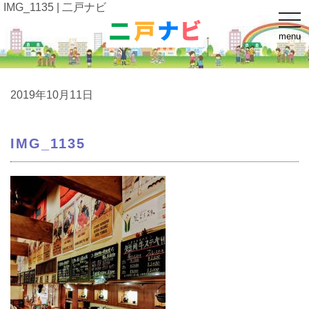
IMG_1135 | 二戸ナビ
t
o
menu
g
g
l
e
n
a
2019年10月11日
v
i
g
a
IMG_1135
t
i
o
n