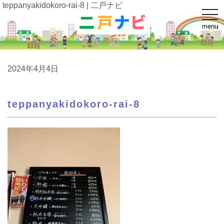
teppanyakidokoro-rai-8 | 二戸ナビ
t
o
menu
g
g
l
e
n
a
2024年4月4日
v
i
g
a
teppanyakidokoro-rai-8
t
i
o
n