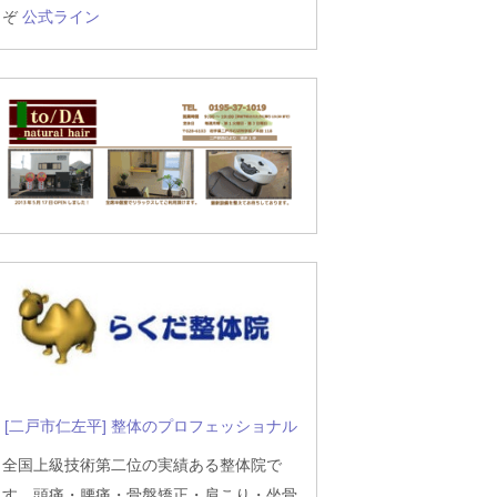
ぞ
公式ライン
[二戸市仁左平] 整体のプロフェッショナル
全国上級技術第二位の実績ある整体院で
す。頭痛・腰痛・骨盤矯正・肩こり・坐骨