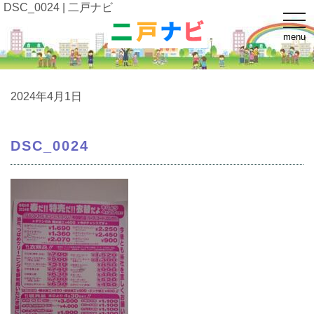
DSC_0024 | 二戸ナビ
t
o
menu
g
g
l
e
n
a
2024年4月1日
v
i
g
a
DSC_0024
t
i
o
n