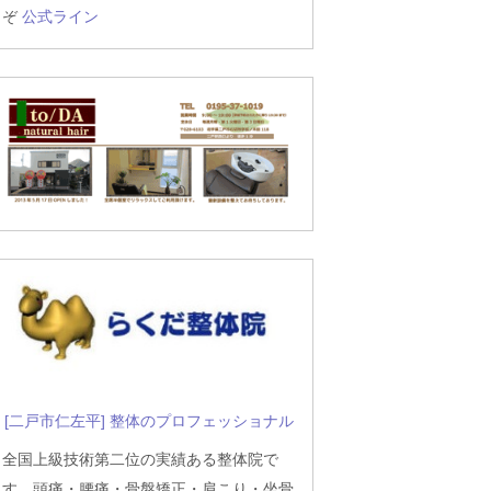
ぞ
公式ライン
[二戸市仁左平] 整体のプロフェッショナル
全国上級技術第二位の実績ある整体院で
す。頭痛・腰痛・骨盤矯正・肩こり・坐骨