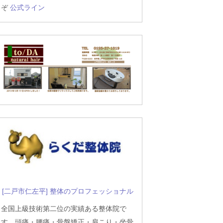
ぞ
公式ライン
[二戸市仁左平] 整体のプロフェッショナル
全国上級技術第二位の実績ある整体院で
す。頭痛・腰痛・骨盤矯正・肩こり・坐骨