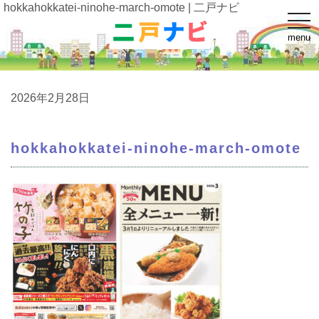
hokkahokkatei-ninohe-march-omote | 二戸ナビ
t
o
menu
g
g
l
e
n
a
2026年2月28日
v
i
g
a
hokkahokkatei-ninohe-march-omote
t
i
o
n