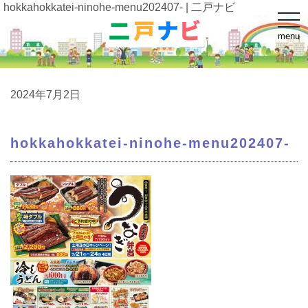
hokkahokkatei-ninohe-menu202407- | 二戸ナビ
t
o
menu
g
g
l
e
n
a
2024年7月2日
v
i
g
a
hokkahokkatei-ninohe-menu202407-
t
i
o
n