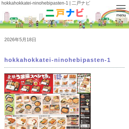
hokkahokkatei-ninohebipasten-1 | 二戸ナビ
t
o
menu
g
g
l
e
n
a
2026年5月18日
v
i
g
a
hokkahokkatei-ninohebipasten-1
t
i
o
n