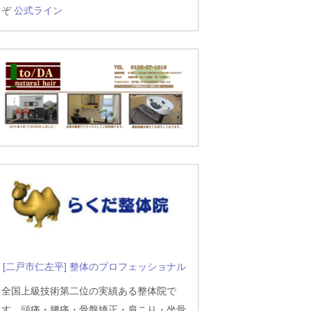
ぞ
公式ライン
[二戸市仁左平] 整体のプロフェッショナル
全国上級技術第二位の実績ある整体院で
す。頭痛・腰痛・骨盤矯正・肩こり・坐骨