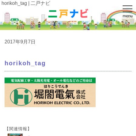
horikoh_tag | 二戸ナビ
t
o
menu
g
g
l
e
n
a
2017年9月7日
v
i
g
a
horikoh_tag
t
i
o
n
【関連情報】