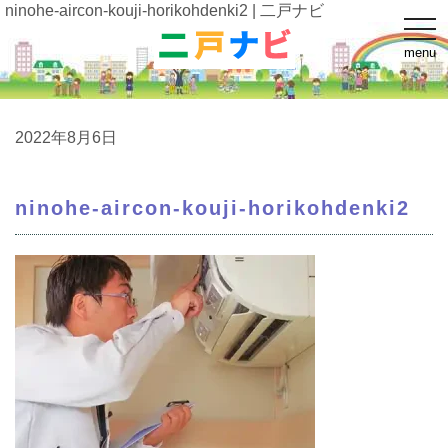
ninohe-aircon-kouji-horikohdenki2 | 二戸ナビ
t
o
menu
g
g
l
e
n
a
2022年8月6日
v
i
g
a
ninohe-aircon-kouji-horikohdenki2
t
i
o
n