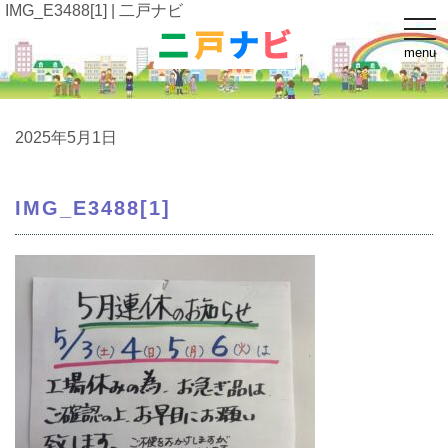
IMG_E3488[1] | 二戸ナビ
t
o
menu
g
g
l
e
n
a
2025年5月1日
v
i
g
a
IMG_E3488[1]
t
i
o
n