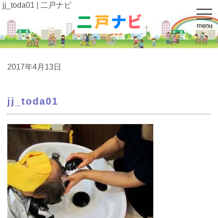
jj_toda01 | 二戸ナビ
t
o
menu
g
g
l
e
n
a
2017年4月13日
v
i
g
a
jj_toda01
t
i
o
n