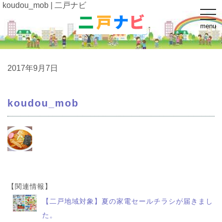
koudou_mob | 二戸ナビ
t
o
menu
g
g
l
e
n
a
2017年9月7日
v
i
g
a
koudou_mob
t
i
o
n
【関連情報】
【二戸地域対象】夏の家電セールチラシが届きまし
た。