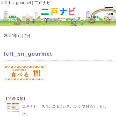
left_bn_gourmet | 二戸ナビ
t
o
menu
g
g
l
e
n
a
2017年7月7日
v
i
g
a
left_bn_gourmet
t
i
o
n
【関連情報】
二戸ナビ スマホ対応(レスポンシブ対応)しまし
た。