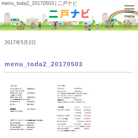
menu_toda2_20170503 | 二戸ナビ
t
o
menu
g
g
l
e
n
a
2017年5月2日
v
i
g
a
menu_toda2_20170503
t
i
o
n