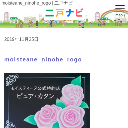
moisteane_ninohe_rogo | 二戸ナビ
t
o
menu
g
g
l
e
n
a
2019年11月25日
v
i
g
a
moisteane_ninohe_rogo
t
i
o
n