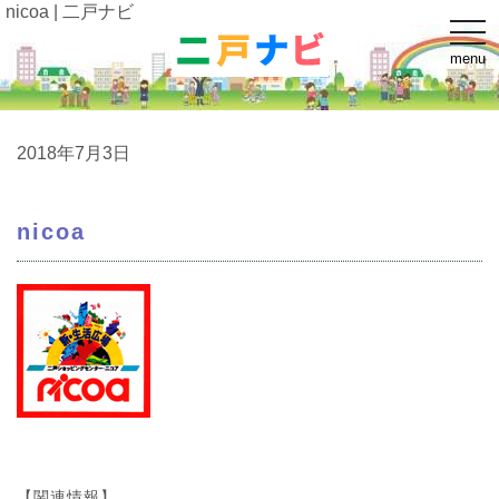
nicoa | 二戸ナビ
t
o
menu
g
g
l
e
n
a
2018年7月3日
v
i
g
a
nicoa
t
i
o
n
【関連情報】