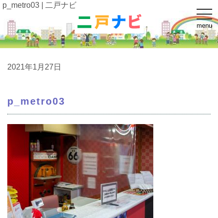
p_metro03 | 二戸ナビ
t
o
menu
g
g
l
e
n
a
2021年1月27日
v
i
g
a
p_metro03
t
i
o
n