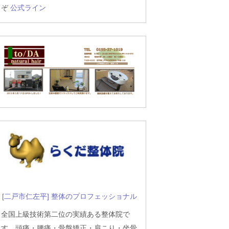
ぞ
公式ライン
[二戸市仁左平] 整体のプロフェッショナル
全国上級技術第二位の実績ある整体院で
す。頭痛・腰痛・骨盤矯正・肩こり・坐骨