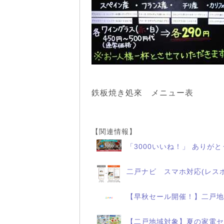
鉄板焼き処來 メニュー表
【関連情報】
「3000いいね！」 ありが
二戸ナビ スマホ対応(レス
【早秋セール開催！】二戸地
【二戸地域対象】夏の家電セ