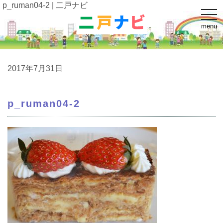
p_ruman04-2 | 二戸ナビ
t
o
menu
g
g
l
e
n
a
2017年7月31日
v
i
g
a
p_ruman04-2
t
i
o
n