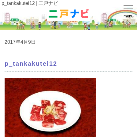
p_tankakutei12 | 二戸ナビ
t
o
menu
g
g
l
e
n
a
2017年4月9日
v
i
g
a
p_tankakutei12
t
i
o
n