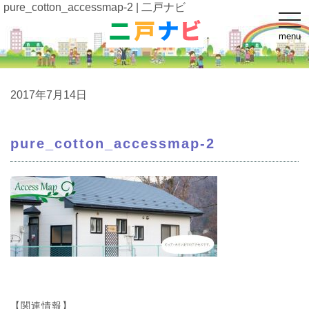
pure_cotton_accessmap-2 | 二戸ナビ
t
o
menu
g
g
l
e
n
a
2017年7月14日
v
i
g
a
pure_cotton_accessmap-2
t
i
o
n
【関連情報】