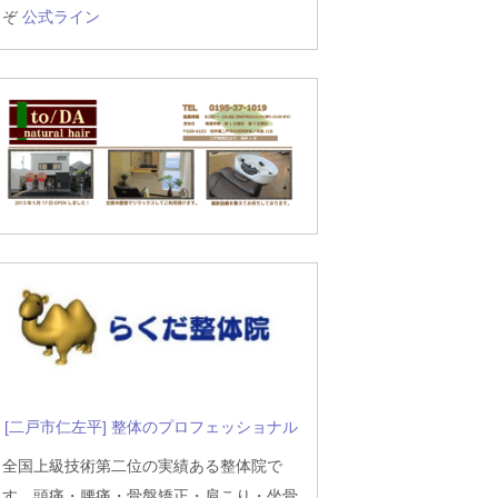
ぞ
公式ライン
[二戸市仁左平] 整体のプロフェッショナル
全国上級技術第二位の実績ある整体院で
す。頭痛・腰痛・骨盤矯正・肩こり・坐骨