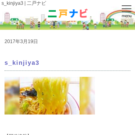
s_kinjiya3 | 二戸ナビ
t
o
menu
g
g
l
e
n
a
2017年3月19日
v
i
g
a
s_kinjiya3
t
i
o
n