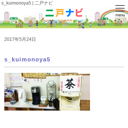
s_kuimonoya5 | 二戸ナビ
t
o
menu
g
g
l
e
n
a
2017年5月24日
v
i
g
a
s_kuimonoya5
t
i
o
n