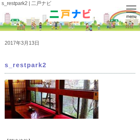
s_restpark2 | 二戸ナビ
t
o
menu
g
g
l
e
n
a
2017年3月13日
v
i
g
a
s_restpark2
t
i
o
n