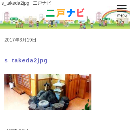
s_takeda2jpg | 二戸ナビ
t
o
menu
g
g
l
e
n
a
2017年3月19日
v
i
g
a
s_takeda2jpg
t
i
o
n