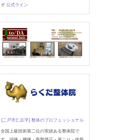
ぞ
公式ライン
[二戸市仁左平] 整体のプロフェッショナル
全国上級技術第二位の実績ある整体院で
す。頭痛・腰痛・骨盤矯正・肩こり・坐骨