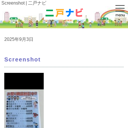
Screenshot | 二戸ナビ
t
o
menu
g
g
l
e
n
a
2025年9月3日
v
i
g
a
Screenshot
t
i
o
n