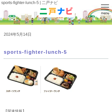
sports-fighter-lunch-5 | 二戸ナビ
t
o
menu
g
g
l
e
n
a
2024年5月14日
v
i
g
a
sports-fighter-lunch-5
t
i
o
n
【関連情報】