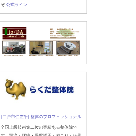
ぞ
公式ライン
[二戸市仁左平] 整体のプロフェッショナル
全国上級技術第二位の実績ある整体院で
す。頭痛・腰痛・骨盤矯正・肩こり・坐骨