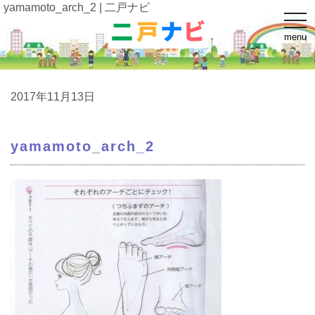
yamamoto_arch_2 | 二戸ナビ
t
o
menu
g
g
l
e
n
a
2017年11月13日
v
i
g
a
yamamoto_arch_2
t
i
o
n